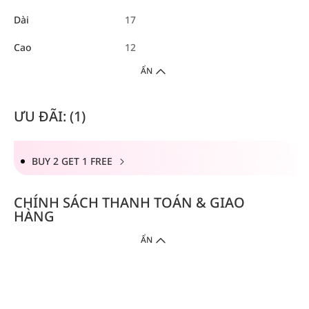
Dài
17
Cao
12
ẨN
ƯU ĐÃI: (1)
BUY 2 GET 1 FREE
CHÍNH SÁCH THANH TOÁN & GIAO
HÀNG
ẨN