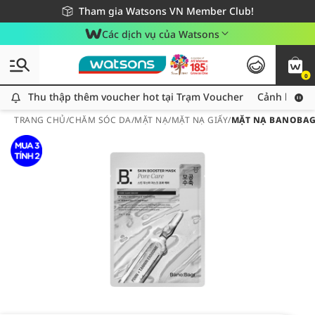
Giao hàng nhanh 24h - Áp dụng khu vực TP. Hồ Chí Minh
Miễn phí giao hàng cho đơn hàng từ 249,000Đ
Tham gia Watsons VN Member Club!
Các dịch vụ của Watsons
0
Thu thập thêm voucher hot tại Trạm Voucher
Thu thập thêm voucher hot tại Trạm Voucher
Cảnh báo An
TRANG CHỦ
/
CHĂM SÓC DA
/
MẶT NẠ
/
MẶT NẠ GIẤY
/
MẶT NẠ BANOBAGI