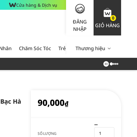
Cửa hàng & Dịch vụ
0
ĐĂNG
GIỎ HÀNG
NHẬP
 Nhân
Chăm Sóc Tóc
Trẻ Em
Thương hiệu
Nam Giới
Chăm Sóc 
90,000
 Bạc Hà
₫
SỐ LƯỢNG