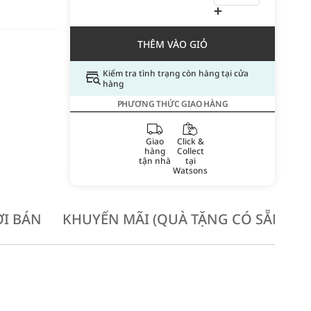
THÊM VÀO GIỎ
Kiểm tra tình trạng còn hàng tại cửa
hàng
PHƯƠNG THỨC GIAO HÀNG
Giao
Click &
hàng
Collect
tận nhà
tại
Watsons
I BÁN
KHUYẾN MÃI (QUÀ TẶNG CÓ SẴN KH