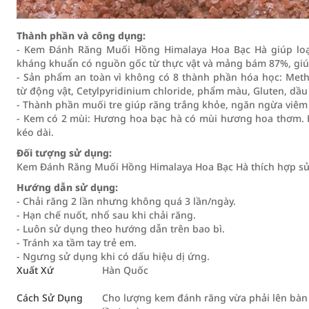
Thành phần và công dụng:
- Kem Đánh Răng Muối Hồng Himalaya Hoa Bạc Hà giúp loạ
kháng khuẩn có nguồn gốc từ thực vật và mảng bám 87%, giúp 
- Sản phẩm an toàn vì không có 8 thành phần hóa học: Met
từ động vật, Cetylpyridinium chloride, phẩm màu, Gluten, dầ
- Thành phần muối tre giúp răng trắng khỏe, ngăn ngừa viêm
- Kem có 2 mùi: Hương hoa bạc hà có mùi hương hoa thơm. 
kéo dài.
Đối tượng sử dụng:
Kem Đánh Răng Muối Hồng Himalaya Hoa Bạc Hà thích hợp sử
Hướng dẫn sử dụng:
- Chải răng 2 lần nhưng không quá 3 lần/ngày.
- Hạn chế nuốt, nhổ sau khi chải răng.
- Luôn sử dụng theo hướng dẫn trên bao bì.
- Tránh xa tầm tay trẻ em.
- Ngưng sử dụng khi có dấu hiệu dị ứng.
Xuất Xứ
Hàn Quốc
Cách Sử Dụng
Cho lượng kem đánh răng vừa phải lên bàn c