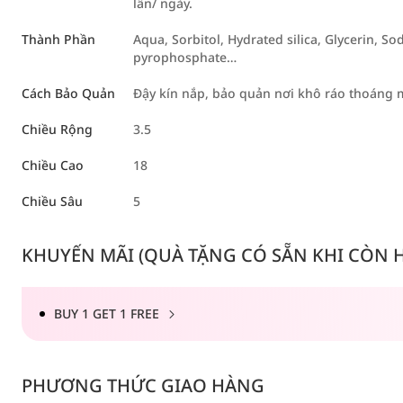
lần/ ngày.
Thành Phần
Aqua, Sorbitol, Hydrated silica, Glycerin, S
pyrophosphate…
Cách Bảo Quản
Đậy kín nắp, bảo quản nơi khô ráo thoáng m
Chiều Rộng
3.5
Chiều Cao
18
Chiều Sâu
5
KHUYẾN MÃI (QUÀ TẶNG CÓ SẴN KHI CÒN HÀ
BUY 1 GET 1 FREE
PHƯƠNG THỨC GIAO HÀNG