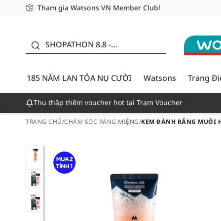
Tham gia Watsons VN Member Club!
Miễn phí giao hàng cho đơn hàng từ 249,000Đ
Giao hàng nhanh 24h - Áp dụng khu vực TP. Hồ Chí M
185 NĂM LAN TỎA NỤ
CƯỜI - GIẢM ĐẾN
SHOPATHON 8.8 -
50%
DEAL ĐỈNH
185 NĂM LAN TỎA NỤ CƯỜI
Watsons
Trang Đ
Thu thập thêm voucher hot tại Trạm Voucher
TRANG CHỦ
/
CHĂM SÓC RĂNG MIỆNG
/
KEM ĐÁNH RĂNG MUỐI 