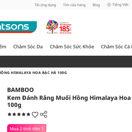
inh
Tiếng Việt
Tải ứng dụng
Tìm cửa hàng
Blog
iểm
Chăm Sóc Da
Chăm Sóc Sức Khỏe
Chăm Sóc Cá
HỒNG HIMALAYA HOA BẠC HÀ 100G
BAMBOO
Kem Đánh Răng Muối Hồng Himalaya Hoa
100g
Mua 2 tính tiền 1