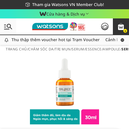
Giao hàng nhanh 24h - Áp dụng khu vực TP. Hồ Chí Minh
Miễn phí giao hàng cho đơn hàng từ 249,000Đ
Tham gia Watsons VN Member Club!
Cửa hàng & Dịch vụ
0
Thu thập thêm voucher hot tại Trạm Voucher
Thu thập thêm voucher hot tại Trạm Voucher
Cảnh báo An
TRANG CHỦ
/
CHĂM SÓC DA
/
TRỊ MỤN
/
SERUM/ESSENCE/AMPOULE
/
SER