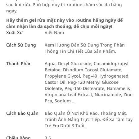
sau khi rửa. Phù hợp duy trì routine chăm sóc da hằng
ngày.
Hãy thêm gel rửa mặt này vào routine hằng ngày để
cảm nhận làn da sạch thoáng, dễ chịu mỗi ngày!
Xuất Xứ
Việt Nam
Cách Sử Dụng
Xem Hướng Dẫn Sử Dụng Trong Phần
Thông Tin Chi Tiết Của Sản Phẩm.
Thành Phần
Aqua, Decyl Glucoside, Cocamidopropyl
Betaine, Disodium Cocoyl Glutamate,
Propylene Glycol, Peg-40 Hydrogenated
Castor Oil, Peg-120 Methyl Glucose
Dioleate, Peg-150 Distearate, Hamamelis
Virginiana Leaf Extract, Niacinamide, Zinc
Pca, Sodium …
Cách Bảo Quản
Bảo Quản Ở Nơi Khô Ráo, Thoáng Mát.
Tránh Ánh Nắng Trực Tiếp. Để Xa Tầm Tay
Trẻ Em Dưới 3 Tuổi.
Chiều Rộng
3.5