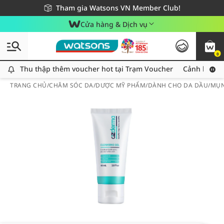
Giao hàng nhanh 24h - Áp dụng khu vực TP. Hồ Chí Minh
Miễn phí giao hàng cho đơn hàng từ 249,000Đ
Tham gia Watsons VN Member Club!
Cửa hàng & Dịch vụ
0
Thu thập thêm voucher hot tại Trạm Voucher
Thu thập thêm voucher hot tại Trạm Voucher
Cảnh báo An
TRANG CHỦ
/
CHĂM SÓC DA
/
DƯỢC MỸ PHẨM
/
DÀNH CHO DA DẦU/MỤ