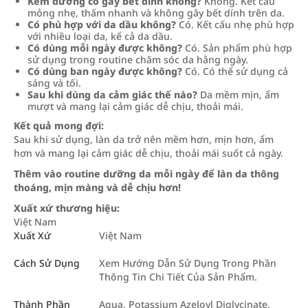
Kem dưỡng có gây bết dính không?
Không. Kết cấu
mỏng nhẹ, thấm nhanh và không gây bết dính trên da.
Có phù hợp với da dầu không?
Có. Kết cấu nhẹ phù hợp
với nhiều loại da, kể cả da dầu.
Có dùng mỗi ngày được không?
Có. Sản phẩm phù hợp
sử dụng trong routine chăm sóc da hằng ngày.
Có dùng ban ngày được không?
Có. Có thể sử dụng cả
sáng và tối.
Sau khi dùng da cảm giác thế nào?
Da mềm mịn, ẩm
mượt và mang lại cảm giác dễ chịu, thoải mái.
Kết quả mong đợi:
Sau khi sử dụng, làn da trở nên mềm hơn, mịn hơn, ẩm
hơn và mang lại cảm giác dễ chịu, thoải mái suốt cả ngày.
Thêm vào routine dưỡng da mỗi ngày để làn da thông
thoáng, mịn màng và dễ chịu hơn!
Xuất xứ thương hiệu:
Việt Nam
Xuất Xứ
Việt Nam
Cách Sử Dụng
Xem Hướng Dẫn Sử Dụng Trong Phần
Thông Tin Chi Tiết Của Sản Phẩm.
Thành Phần
Aqua, Potassium Azeloyl Diglycinate,