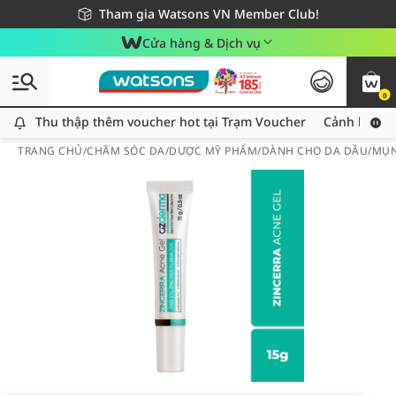
Giao hàng nhanh 24h - Áp dụng khu vực TP. Hồ Chí Minh
Miễn phí giao hàng cho đơn hàng từ 249,000Đ
Tham gia Watsons VN Member Club!
Cửa hàng & Dịch vụ
0
Thu thập thêm voucher hot tại Trạm Voucher
Thu thập thêm voucher hot tại Trạm Voucher
Cảnh báo An
TRANG CHỦ
/
CHĂM SÓC DA
/
DƯỢC MỸ PHẨM
/
DÀNH CHO DA DẦU/MỤ