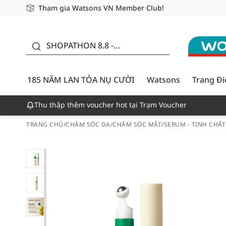
Tham gia Watsons VN Member Club!
Miễn phí giao hàng cho đơn hàng từ 249,000Đ
Giao hàng nhanh 24h - Áp dụng khu vực TP. Hồ Chí M
185 NĂM LAN TỎA NỤ
CƯỜI - GIẢM ĐẾN
SHOPATHON 8.8 -
50%
DEAL ĐỈNH
185 NĂM LAN TỎA NỤ CƯỜI
Watsons
Trang Đ
Thu thập thêm voucher hot tại Trạm Voucher
TRANG CHỦ
/
CHĂM SÓC DA
/
CHĂM SÓC MẮT
/
SERUM - TINH CHẤ