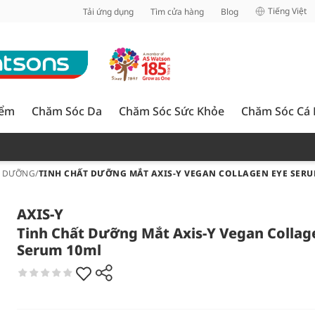
inh
Tiếng Việt
Tải ứng dụng
Tìm cửa hàng
Blog
iểm
Chăm Sóc Da
Chăm Sóc Sức Khỏe
Chăm Sóc Cá
T DƯỠNG
/
TINH CHẤT DƯỠNG MẮT AXIS-Y VEGAN COLLAGEN EYE SERU
AXIS-Y
Tinh Chất Dưỡng Mắt Axis-Y Vegan Collag
Serum 10ml