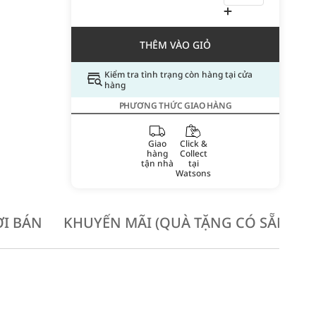
THÊM VÀO GIỎ
Kiểm tra tình trạng còn hàng tại cửa
hàng
PHƯƠNG THỨC GIAO HÀNG
Giao
Click &
hàng
Collect
tận nhà
tại
Watsons
I BÁN
KHUYẾN MÃI (QUÀ TẶNG CÓ SẴN KH