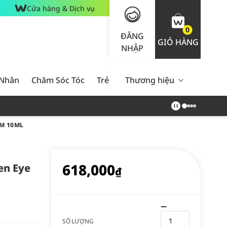
Cửa hàng & Dịch vụ
0
ĐĂNG
GIỎ HÀNG
NHẬP
 Nhân
Chăm Sóc Tóc
Trẻ Em
Thương hiệu
Nam Giới
Chăm Sóc 
M 10ML
618,000
en Eye
₫
SỐ LƯỢNG