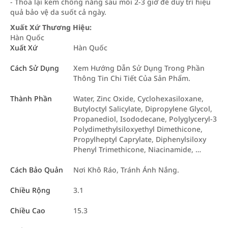
- Thoa lại kem chống nắng sau mỗi 2-3 giờ để duy trì hiệu
quả bảo vệ da suốt cả ngày.
Xuất Xứ Thương Hiệu:
Hàn Quốc
Xuất Xứ
Hàn Quốc
Cách Sử Dụng
Xem Hướng Dẫn Sử Dụng Trong Phần
Thông Tin Chi Tiết Của Sản Phẩm.
Thành Phần
Water, Zinc Oxide, Cyclohexasiloxane,
Butyloctyl Salicylate, Dipropylene Glycol,
Propanediol, Isododecane, Polyglyceryl-3
Polydimethylsiloxyethyl Dimethicone,
Propylheptyl Caprylate, Diphenylsiloxy
Phenyl Trimethicone, Niacinamide, …
Cách Bảo Quản
Nơi Khô Ráo, Tránh Ánh Nắng.
Chiều Rộng
3.1
Chiều Cao
15.3