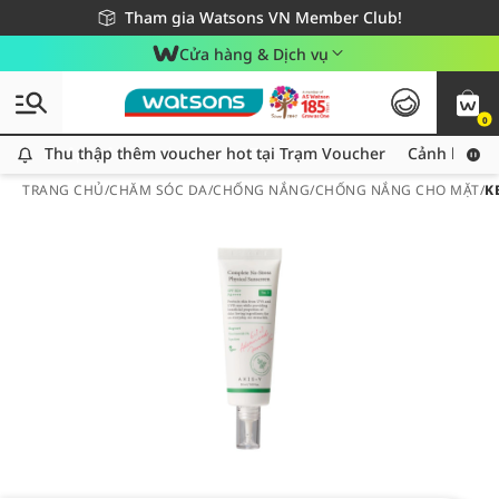
Giao hàng nhanh 24h - Áp dụng khu vực TP. Hồ Chí Minh
Miễn phí giao hàng cho đơn hàng từ 249,000Đ
Tham gia Watsons VN Member Club!
Cửa hàng & Dịch vụ
0
Thu thập thêm voucher hot tại Trạm Voucher
Thu thập thêm voucher hot tại Trạm Voucher
Cảnh báo An
TRANG CHỦ
/
CHĂM SÓC DA
/
CHỐNG NẮNG
/
CHỐNG NẮNG CHO MẶT
/
K