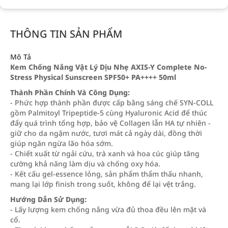
THÔNG TIN SẢN PHẨM
Mô Tả
Kem Chống Nắng Vật Lý Dịu Nhẹ AXIS-Y Complete No-
Stress Physical Sunscreen SPF50+ PA++++ 50ml
Thành Phần Chính Và Công Dụng:
- Phức hợp thành phần được cấp bằng sáng chế SYN-COLL
gồm Palmitoyl Tripeptide-5 cùng Hyaluronic Acid để thúc
đẩy quá trình tổng hợp, bảo vệ Collagen lẫn HA tự nhiên -
giữ cho da ngậm nước, tươi mát cả ngày dài, đồng thời
giúp ngăn ngừa lão hóa sớm.
- Chiết xuất từ ngải cứu, trà xanh và hoa cúc giúp tăng
cường khả năng làm dịu và chống oxy hóa.
- Kết cấu gel-essence lỏng, sản phẩm thẩm thấu nhanh,
mang lại lớp finish trong suốt, không để lại vệt trắng.
Hướng Dẫn Sử Dụng:
- Lấy lượng kem chống nắng vừa đủ thoa đều lên mặt và
cổ.