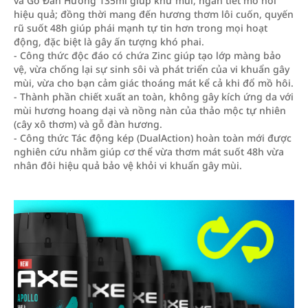
và Gỗ Đàn Hương 135ml giúp khử mùi, ngăn tiết mồ hôi
hiệu quả; đồng thời mang đến hương thơm lôi cuốn, quyến
rũ suốt 48h giúp phái mạnh tự tin hơn trong mọi hoạt
động, đặc biệt là gây ấn tượng khó phai.
- Công thức độc đáo có chứa Zinc giúp tạo lớp màng bảo
vệ, vừa chống lại sự sinh sôi và phát triển của vi khuẩn gây
mùi, vừa cho bạn cảm giác thoáng mát kể cả khi đổ mồ hôi.
- Thành phần chiết xuất an toàn, không gây kích ứng da với
mùi hương hoang dại và nồng nàn của thảo mộc tự nhiên
(cây xô thơm) và gỗ đàn hương.
- Công thức Tác động kép (DualAction) hoàn toàn mới được
nghiên cứu nhằm giúp cơ thể vừa thơm mát suốt 48h vừa
nhân đôi hiệu quả bảo vệ khỏi vi khuẩn gây mùi.