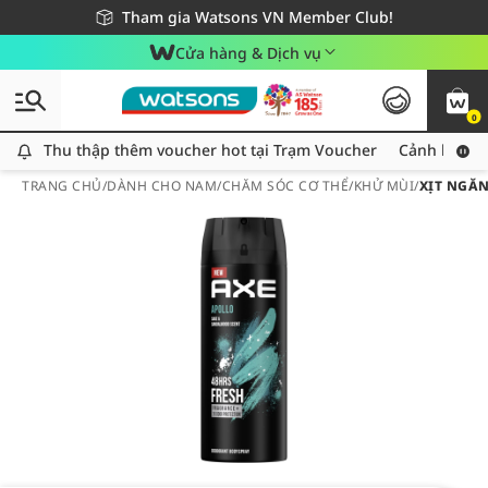
Giao hàng nhanh 24h - Áp dụng khu vực TP. Hồ Chí Minh
Miễn phí giao hàng cho đơn hàng từ 249,000Đ
Tham gia Watsons VN Member Club!
Cửa hàng & Dịch vụ
0
Thu thập thêm voucher hot tại Trạm Voucher
Thu thập thêm voucher hot tại Trạm Voucher
Cảnh báo An
TRANG CHỦ
/
DÀNH CHO NAM
/
CHĂM SÓC CƠ THỂ
/
KHỬ MÙI
/
XỊT NGĂ