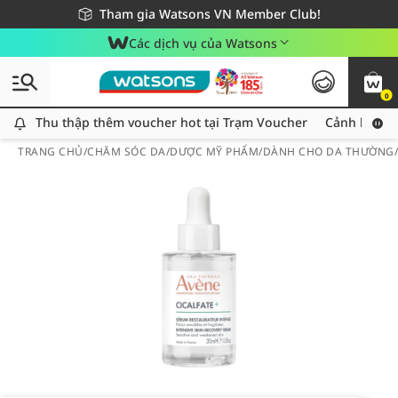
Giao hàng nhanh 24h - Áp dụng khu vực TP. Hồ Chí Minh
Miễn phí giao hàng cho đơn hàng từ 249,000Đ
Tham gia Watsons VN Member Club!
Các dịch vụ của Watsons
0
Thu thập thêm voucher hot tại Trạm Voucher
Thu thập thêm voucher hot tại Trạm Voucher
Cảnh báo An
TRANG CHỦ
/
CHĂM SÓC DA
/
DƯỢC MỸ PHẨM
/
DÀNH CHO DA THƯỜNG/