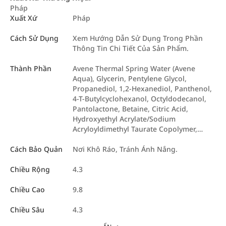
Pháp
Xuất Xứ
Pháp
Cách Sử Dụng
Xem Hướng Dẫn Sử Dụng Trong Phần
Thông Tin Chi Tiết Của Sản Phẩm.
Thành Phần
Avene Thermal Spring Water (Avene
Aqua), Glycerin, Pentylene Glycol,
Propanediol, 1,2-Hexanediol, Panthenol,
4-T-Butylcyclohexanol, Octyldodecanol,
Pantolactone, Betaine, Citric Acid,
Hydroxyethyl Acrylate/Sodium
Acryloyldimethyl Taurate Copolymer,…
Cách Bảo Quản
Nơi Khô Ráo, Tránh Ánh Nắng.
Chiều Rộng
4.3
Chiều Cao
9.8
Chiều Sâu
4.3