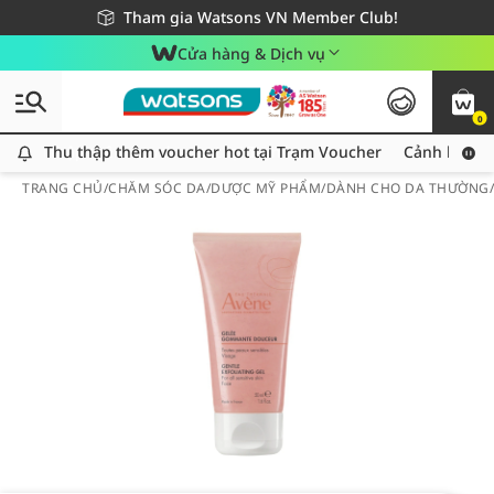
Giao hàng nhanh 24h - Áp dụng khu vực TP. Hồ Chí Minh
Miễn phí giao hàng cho đơn hàng từ 249,000Đ
Tham gia Watsons VN Member Club!
Cửa hàng & Dịch vụ
0
Thu thập thêm voucher hot tại Trạm Voucher
Thu thập thêm voucher hot tại Trạm Voucher
Cảnh báo An
TRANG CHỦ
/
CHĂM SÓC DA
/
DƯỢC MỸ PHẨM
/
DÀNH CHO DA THƯỜNG/