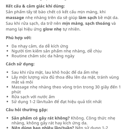
Kết cấu & cảm giác khi dùng:
Sản phẩm tẩy tế bào chết có kết cấu mịn màng, khi
massage
nhẹ nhàng trên da sẽ giúp
làm sạch
bề mặt da.
Sau khi rửa sạch, da trở nên
mịn màng
,
sạch thoáng
và
mang lại hiệu ứng
glow nhẹ
tự nhiên.
Phù hợp với:
Da nhạy cảm, da dễ kích ứng
Người tìm kiếm sản phẩm nhẹ nhàng, dễ chịu
Routine chăm sóc da hằng ngày
Cách sử dụng:
Sau khi rửa mặt, lau khô hoặc để da ẩm nhẹ
Lấy một lượng vừa đủ thoa đều lên da mặt, tránh vùng
mắt và môi
Massage nhẹ nhàng theo vòng tròn trong 30 giây đến 1
phút
Rửa sạch với nước ấm
Sử dụng 1-2 lần/tuần để đạt hiệu quả tốt nhất
Câu hỏi thường gặp:
Sản phẩm có gây rát không?
Không. Công thức nhẹ
nhàng, không gây rát hay kích ứng da.
Nên dùng bao nhiêu lần/tuần?
Nên sử dụng 1-2