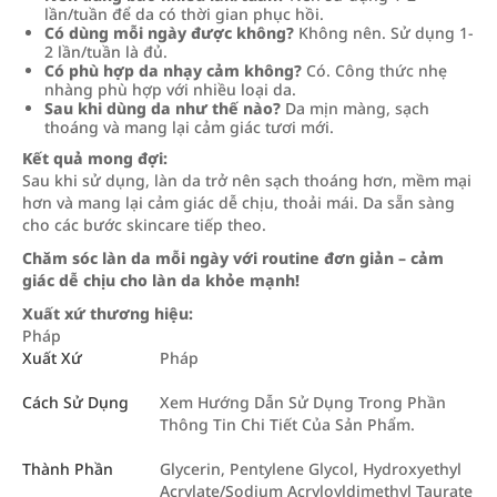
lần/tuần để da có thời gian phục hồi.
Có dùng mỗi ngày được không?
Không nên. Sử dụng 1-
2 lần/tuần là đủ.
Có phù hợp da nhạy cảm không?
Có. Công thức nhẹ
nhàng phù hợp với nhiều loại da.
Sau khi dùng da như thế nào?
Da mịn màng, sạch
thoáng và mang lại cảm giác tươi mới.
Kết quả mong đợi:
Sau khi sử dụng, làn da trở nên sạch thoáng hơn, mềm mại
hơn và mang lại cảm giác dễ chịu, thoải mái. Da sẵn sàng
cho các bước skincare tiếp theo.
Chăm sóc làn da mỗi ngày với routine đơn giản – cảm
giác dễ chịu cho làn da khỏe mạnh!
Xuất xứ thương hiệu:
Pháp
Xuất Xứ
Pháp
Cách Sử Dụng
Xem Hướng Dẫn Sử Dụng Trong Phần
Thông Tin Chi Tiết Của Sản Phẩm.
Thành Phần
Glycerin, Pentylene Glycol, Hydroxyethyl
Acrylate/Sodium Acryloyldimethyl Taurate