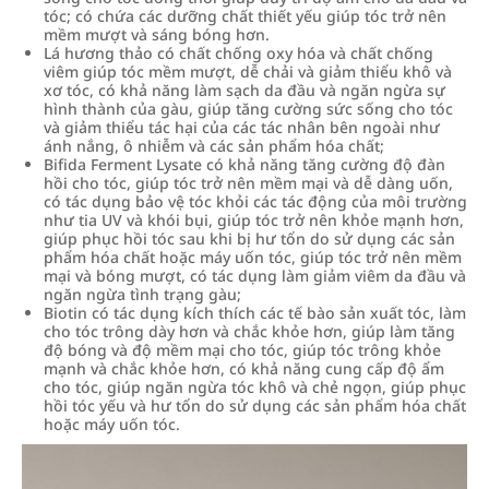
tóc; có chứa các dưỡng chất thiết yếu giúp tóc trở nên
mềm mượt và sáng bóng hơn.
Lá hương thảo có chất chống oxy hóa và chất chống
viêm giúp tóc mềm mượt, dễ chải và giảm thiểu khô và
xơ tóc, có khả năng làm sạch da đầu và ngăn ngừa sự
hình thành của gàu, giúp tăng cường sức sống cho tóc
và giảm thiểu tác hại của các tác nhân bên ngoài như
ánh nắng, ô nhiễm và các sản phẩm hóa chất;
Bifida Ferment Lysate có khả năng tăng cường độ đàn
hồi cho tóc, giúp tóc trở nên mềm mại và dễ dàng uốn,
có tác dụng bảo vệ tóc khỏi các tác động của môi trường
như tia UV và khói bụi, giúp tóc trở nên khỏe mạnh hơn,
giúp phục hồi tóc sau khi bị hư tổn do sử dụng các sản
phẩm hóa chất hoặc máy uốn tóc, giúp tóc trở nên mềm
mại và bóng mượt, có tác dụng làm giảm viêm da đầu và
ngăn ngừa tình trạng gàu;
Biotin có tác dụng kích thích các tế bào sản xuất tóc, làm
cho tóc trông dày hơn và chắc khỏe hơn, giúp làm tăng
độ bóng và độ mềm mại cho tóc, giúp tóc trông khỏe
mạnh và chắc khỏe hơn, có khả năng cung cấp độ ẩm
cho tóc, giúp ngăn ngừa tóc khô và chẻ ngọn, giúp phục
hồi tóc yếu và hư tổn do sử dụng các sản phẩm hóa chất
hoặc máy uốn tóc.