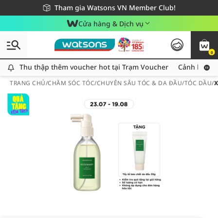
Giao hàng nhanh 24h - Áp dụng khu vực TP. Hồ Chí Minh
Miễn phí giao hàng cho đơn hàng từ 249,000Đ
Tham gia Watsons VN Member Club!
Cửa hàng & Dịch vụ
0
Thu thập thêm voucher hot tại Trạm Voucher
Thu thập thêm voucher hot tại Trạm Voucher
Cảnh báo An
TRANG CHỦ
/
CHĂM SÓC TÓC
/
CHUYÊN SÂU TÓC & DA ĐẦU
/
TÓC DẦU
/
X