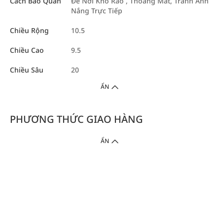
Cách Bảo Quản
Để Nơi Khô Ráo , Thoáng Mát, Tránh Ánh
Nắng Trực Tiếp
Chiều Rộng
10.5
Chiều Cao
9.5
Chiều Sâu
20
ẨN
PHƯƠNG THỨC GIAO HÀNG
ẨN