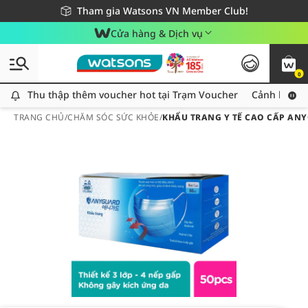
Giao hàng nhanh 24h - Áp dụng khu vực TP. Hồ Chí Minh
Miễn phí giao hàng cho đơn hàng từ 249,000Đ
Tham gia Watsons VN Member Club!
Cửa hàng & Dịch vụ
0
Thu thập thêm voucher hot tại Trạm Voucher
Thu thập thêm voucher hot tại Trạm Voucher
Cảnh báo An
TRANG CHỦ
/
CHĂM SÓC SỨC KHỎE
/
KHẨU TRANG Y TẾ CAO CẤP AN