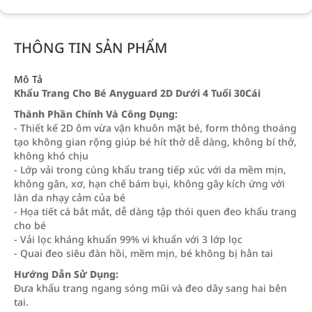
THÔNG TIN SẢN PHẨM
Mô Tả
Khẩu Trang Cho Bé Anyguard 2D Dưới 4 Tuổi 30Cái
Thành Phần Chính Và Công Dụng:
- Thiết kế 2D ôm vừa vặn khuôn mặt bé, form thông thoáng
tạo không gian rộng giúp bé hít thở dễ dàng, không bí thở,
không khó chịu
- Lớp vải trong cùng khẩu trang tiếp xúc với da mềm mịn,
không gân, xơ, hạn chế bám bụi, không gây kích ứng với
làn da nhạy cảm của bé
- Họa tiết cá bắt mắt, dễ dàng tập thói quen đeo khẩu trang
cho bé
- Vải lọc kháng khuẩn 99% vi khuẩn với 3 lớp lọc
- Quai đeo siêu đàn hồi, mềm mịn, bé không bị hằn tai
Hướng Dẫn Sử Dụng:
Đưa khẩu trang ngang sóng mũi và đeo dây sang hai bên
tai.