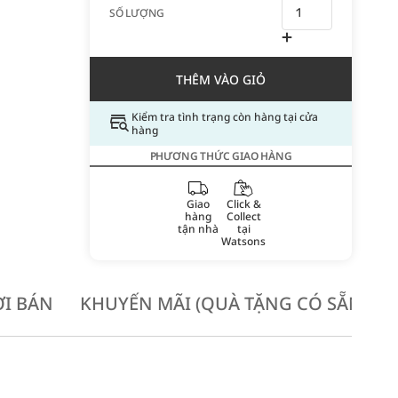
SỐ LƯỢNG
THÊM VÀO GIỎ
Kiểm tra tình trạng còn hàng tại cửa
hàng
PHƯƠNG THỨC GIAO HÀNG
Giao
Click &
hàng
Collect
tận nhà
tại
Watsons
I BÁN
KHUYẾN MÃI (QUÀ TẶNG CÓ SẴN KH