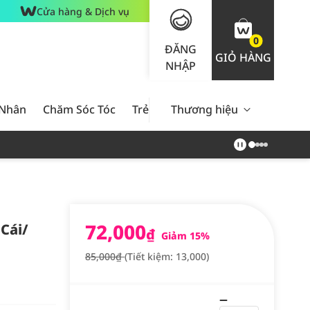
Cửa hàng & Dịch vụ
0
ĐĂNG
GIỎ HÀNG
NHẬP
 Nhân
Chăm Sóc Tóc
Trẻ Em
Thương hiệu
Nam Giới
Chăm Sóc 
72,000
Cái/
₫
Giảm 15%
85,000₫
(Tiết kiệm: 13,000)