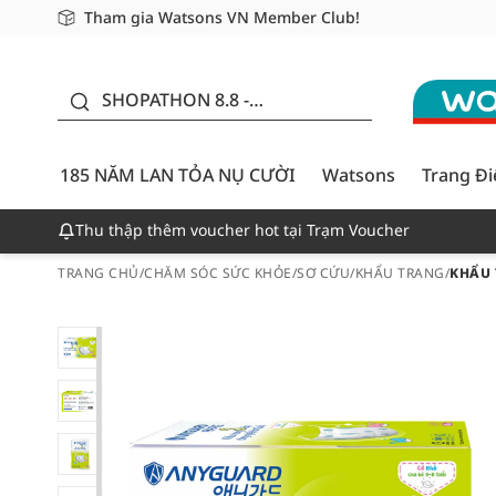
Tham gia Watsons VN Member Club!
Miễn phí giao hàng cho đơn hàng từ 249,000Đ
Giao hàng nhanh 24h - Áp dụng khu vực TP. Hồ Chí M
185 NĂM LAN TỎA NỤ
CƯỜI - GIẢM ĐẾN
SHOPATHON 8.8 -
50%
DEAL ĐỈNH
185 NĂM LAN TỎA NỤ CƯỜI
Watsons
Trang Đ
Thu thập thêm voucher hot tại Trạm Voucher
TRANG CHỦ
/
CHĂM SÓC SỨC KHỎE
/
SƠ CỨU
/
KHẨU TRANG
/
KHẨU 