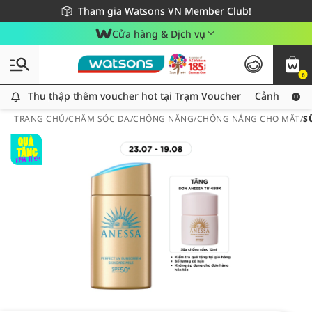
Giao hàng nhanh 24h - Áp dụng khu vực TP. Hồ Chí Minh
Miễn phí giao hàng cho đơn hàng từ 249,000Đ
Tham gia Watsons VN Member Club!
Cửa hàng & Dịch vụ
0
Thu thập thêm voucher hot tại Trạm Voucher
Thu thập thêm voucher hot tại Trạm Voucher
Cảnh báo An
TRANG CHỦ
/
CHĂM SÓC DA
/
CHỐNG NẮNG
/
CHỐNG NẮNG CHO MẶT
/
S