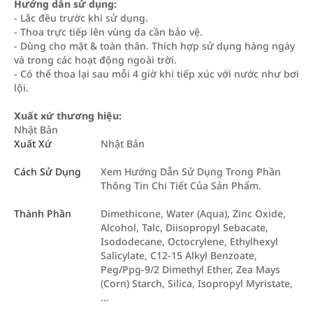
Hướng dẫn sử dụng:
- Lắc đều trước khi sử dụng.
- Thoa trực tiếp lên vùng da cần bảo vệ.
- Dùng cho mặt & toàn thân. Thích hợp sử dụng hàng ngày
và trong các hoạt động ngoài trời.
- Có thể thoa lại sau mỗi 4 giờ khi tiếp xúc với nước như bơi
lội.
Xuất xứ thương hiệu:
Nhật Bản
Xuất Xứ
Nhật Bản
Cách Sử Dụng
Xem Hướng Dẫn Sử Dụng Trong Phần
Thông Tin Chi Tiết Của Sản Phẩm.
Thành Phần
Dimethicone, Water (Aqua), Zinc Oxide,
Alcohol, Talc, Diisopropyl Sebacate,
Isododecane, Octocrylene, Ethylhexyl
Salicylate, C12-15 Alkyl Benzoate,
Peg/Ppg-9/2 Dimethyl Ether, Zea Mays
(Corn) Starch, Silica, Isopropyl Myristate,
…