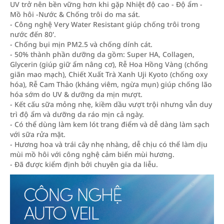
UV trở nên bền vững hơn khi gặp Nhiệt độ cao - Độ ẩm -
Mồ hôi -Nước & Chống trôi do ma sát.
- Công nghệ Very Water Resistant giúp chống trôi trong
nước đến 80'.
- Chống bụi mịn PM2.5 và chống dính cát.
- 50% thành phần dưỡng da gồm: Super HA, Collagen,
Glycerin (giúp giữ ẩm nâng cơ), Rễ Hoa Hồng Vàng (chống
giãn mao mạch), Chiết Xuất Trà Xanh Uji Kyoto (chống oxy
hóa), Rễ Cam Thảo (kháng viêm, ngừa mụn) giúp chống lão
hóa sớm do UV & dưỡng da mịn mượt.
- Kết cấu sữa mỏng nhẹ, kiềm dầu vượt trội nhưng vẫn duy
trì độ ẩm và dưỡng da ráo mịn cả ngày.
- Có thể dùng làm kem lót trang điểm và dễ dàng làm sạch
với sữa rửa mặt.
- Hương hoa và trái cây nhẹ nhàng, dễ chịu có thể làm dịu
mùi mồ hôi với công nghệ cảm biến mùi hương.
- Đã được kiểm định bởi chuyên gia da liễu.