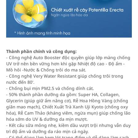
Thành phần chính và công dụng:
- Công nghệ Auto Booster độc quyền giúp lớp màng chống
UV trở nên bền vững hơn khi gặp Nhiệt độ cao - Độ ẩm -
Mồ hôi -Nước & Chống trôi do ma sát.
- Công nghệ Very Water Resistant giúp chống trôi trong
nước đến 80'.
- Chống bụi mịn PM2.5 và chống dính cát.
- 50% thành phần dưỡng da gồm: Super HA, Collagen,
Glycerin (giúp giữ ẩm nâng cơ), Rễ Hoa Hồng Vàng (chống
giãn mao mạch), Chiết Xuất Trà Xanh Uji Kyoto (chống oxy
hóa), Rễ Cam Thảo (kháng viêm, ngừa mụn) giúp chống lão
hóa sớm do UV & dưỡng da mịn mượt.
- Kết cấu sữa mỏng nhẹ, kiềm dầu vượt trội nhưng vẫn duy
trì độ ẩm và dưỡng da ráo mịn cả ngày.
- Có thể dùng làm kem lót trang điểm và dễ dàng làm sạch