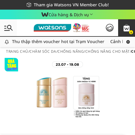
Giao hàng nhanh 24h - Áp dụng khu vực TP. Hồ Chí Minh
Miễn phí giao hàng cho đơn hàng từ 249,000Đ
Tham gia Watsons VN Member Club!
Cửa hàng & Dịch vụ
0
Thu thập thêm voucher hot tại Trạm Voucher
Thu thập thêm voucher hot tại Trạm Voucher
Cảnh báo An
TRANG CHỦ
/
CHĂM SÓC DA
/
CHỐNG NẮNG
/
CHỐNG NẮNG CHO MẶT
/
C