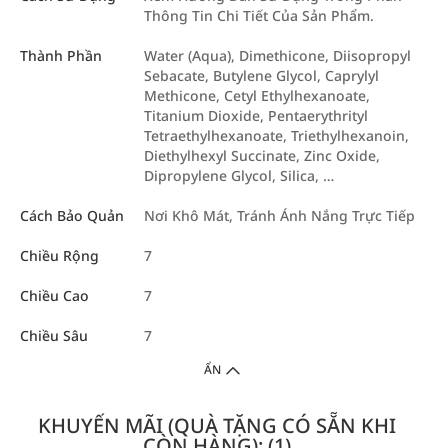
Thông Tin Chi Tiết Của Sản Phẩm.
Thành Phần
Water (Aqua), Dimethicone, Diisopropyl
Sebacate, Butylene Glycol, Caprylyl
Methicone, Cetyl Ethylhexanoate,
Titanium Dioxide, Pentaerythrityl
Tetraethylhexanoate, Triethylhexanoin,
Diethylhexyl Succinate, Zinc Oxide,
Dipropylene Glycol, Silica, …
Cách Bảo Quản
Nơi Khô Mát, Tránh Ánh Nắng Trực Tiếp
Chiều Rộng
7
Chiều Cao
7
Chiều Sâu
7
ẨN
KHUYẾN MÃI (QUÀ TẶNG CÓ SẴN KHI
CÒN HÀNG): (1)