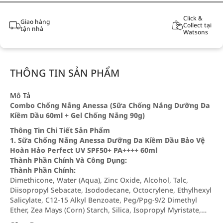
Click &
Giao hàng
Collect tại
tận nhà
Watsons
THÔNG TIN SẢN PHẨM
Mô Tả
Combo Chống Nắng Anessa (Sữa Chống Nắng Dưỡng Da
Kiềm Dầu 60ml + Gel Chống Nắng 90g)
Thông Tin Chi Tiết Sản Phẩm
1. Sữa Chống Nắng Anessa Dưỡng Da Kiềm Dầu Bảo Vệ
Hoàn Hảo Perfect UV SPF50+ PA++++ 60ml
Thành Phần Chính Và Công Dụng:
Thành Phần Chính:
Dimethicone, Water (Aqua), Zinc Oxide, Alcohol, Talc,
Diisopropyl Sebacate, Isododecane, Octocrylene, Ethylhexyl
Salicylate, C12-15 Alkyl Benzoate, Peg/Ppg-9/2 Dimethyl
Ether, Zea Mays (Corn) Starch, Silica, Isopropyl Myristate,…