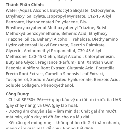
Thành Phần Chính:
Water (Aqua), Alcohol, Butyloctyl Salicylate, Octocrylene,
Ethylhexyl Salicylate, Isopropyl Myristate, C12-15 Alkyl
Benzoate, Hydrogenated Polydecene, Bis-
Ethylhexyloxyphenol Methoxyphenyl Triazine, Butyl
Methoxydibenzoylmethane, Behenic Acid, Ethylhexyl
Triazone, Silica, Behenyl Alcohol, Trehalose, Diethylamino
Hydroxybenzoyl Hexyl Benzoate, Dextrin Palmitate,
Glycerin, Aminomethyl Propanediol, C30-45 Alkyl
Methicone, C30-45 Olefin, Batyl Alcohol, Chlorphenesin,
Butylene Glycol, Fragrance (Parfum), Bht, Xanthan Gum,
Paeonia Albiflora Root Extract, Glutamic Acid, Potentilla
Erecta Root Extract, Camellia Sinensis Leaf Extract,
Tocopherol, Sodium Acetylated Hyaluronate, Benzoic Acid,
Soluble Collagen, Phenoxyethanol.
Công Dụng:
- Chỉ số SPF50+ PA++++ giúp bảo vệ da tối ưu trước tia UVB
(gây cháy nắng) và UVA (gây lão hoá).
- Dưỡng ẩm chuyên sâu – làm mịn da: Chất gel ẩm mướt,
mát mịn, giúp duy trì độ ẩm cho da lâu dài.
- Kết cấu gel mỏng nhẹ – không nhờn rít: Gel thấm nhanh,
mang cảm giác mát, dễ chịu, không bết dính.