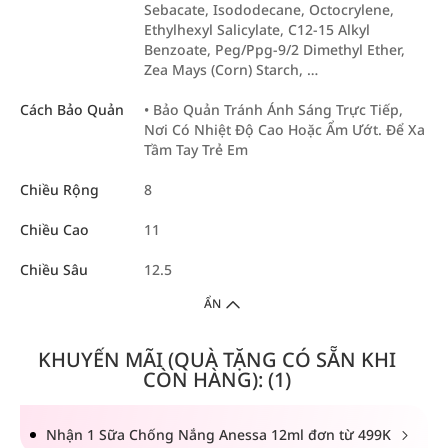
Sebacate, Isododecane, Octocrylene,
Ethylhexyl Salicylate, C12-15 Alkyl
Benzoate, Peg/Ppg-9/2 Dimethyl Ether,
Zea Mays (Corn) Starch, …
Cách Bảo Quản
• Bảo Quản Tránh Ánh Sáng Trực Tiếp,
Nơi Có Nhiệt Độ Cao Hoặc Ẩm Ướt. Để Xa
Tầm Tay Trẻ Em
Chiều Rộng
8
Chiều Cao
11
Chiều Sâu
12.5
ẨN
KHUYẾN MÃI (QUÀ TẶNG CÓ SẴN KHI
CÒN HÀNG): (1)
Nhận 1 Sữa Chống Nắng Anessa 12ml đơn từ 499K