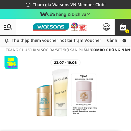
Giao hàng nhanh 24h - Áp dụng khu vực TP. Hồ Chí Minh
Miễn phí giao hàng cho đơn hàng từ 249,000Đ
Tham gia Watsons VN Member Club!
Cửa hàng & Dịch vụ
0
Thu thập thêm voucher hot tại Trạm Voucher
Thu thập thêm voucher hot tại Trạm Voucher
Cảnh báo An
TRANG CHỦ
/
CHĂM SÓC DA
/
SET/BỘ SẢN PHẨM
/
COMBO CHỐNG NẮNG