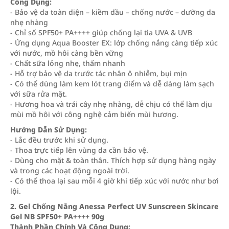
Công Dụng:
- Bảo vệ da toàn diện – kiềm dầu – chống nước – dưỡng da
nhẹ nhàng
- Chỉ số SPF50+ PA++++ giúp chống lại tia UVA & UVB
- Ứng dụng Aqua Booster EX: lớp chống nắng càng tiếp xúc
với nước, mồ hôi càng bền vững
- Chất sữa lỏng nhẹ, thấm nhanh
- Hỗ trợ bảo vệ da trước tác nhân ô nhiễm, bụi mịn
- Có thể dùng làm kem lót trang điểm và dễ dàng làm sạch
với sữa rửa mặt.
- Hương hoa và trái cây nhẹ nhàng, dễ chịu có thể làm dịu
mùi mồ hôi với công nghệ cảm biến mùi hương.
Hướng Dẫn Sử Dụng:
- Lắc đều trước khi sử dụng.
- Thoa trực tiếp lên vùng da cần bảo vệ.
- Dùng cho mặt & toàn thân. Thích hợp sử dụng hàng ngày
và trong các hoạt động ngoài trời.
- Có thể thoa lại sau mỗi 4 giờ khi tiếp xúc với nước như bơi
lội.
2. Gel Chống Nắng Anessa Perfect UV Sunscreen Skincare
Gel NB SPF50+ PA++++ 90g
Thành Phần Chính Và Công Dụng: