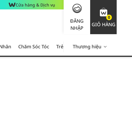
Cửa hàng & Dịch vụ
0
ĐĂNG
GIỎ HÀNG
NHẬP
 Nhân
Chăm Sóc Tóc
Trẻ Em
Thương hiệu
Nam Giới
Chăm Sóc 