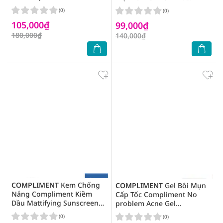
Niacinamide & Zinc Serum
Problem Normalizing (BHA -
(0)
(0)
27ml
ZinC - Niacinamide) Facial
105,000₫
99,000₫
Toner 200ml
180,000₫
140,000₫
COMPLIMENT
Kem Chống
COMPLIMENT
Gel Bôi Mụn
Nắng Compliment Kiềm
Cấp Tốc Compliment No
Dầu Mattifying Sunscreen
problem Acne Gel
SPF50 50ml
Applicator 25ml
(0)
(0)