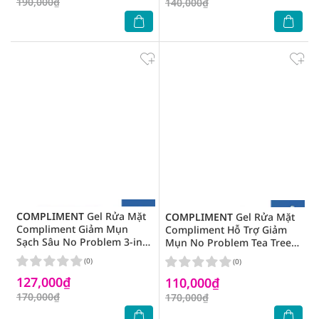
190,000₫
140,000₫
COMPLIMENT
Gel Rửa Mặt
COMPLIMENT
Gel Rửa Mặt
Compliment Giảm Mụn
Compliment Hỗ Trợ Giảm
Sạch Sâu No Problem 3-in-1
Mụn No Problem Tea Tree
Salicylic Acid Facial
Facial Cleansing Gel 200ml
(0)
(0)
Cleansing Gel 200ml
127,000₫
110,000₫
170,000₫
170,000₫