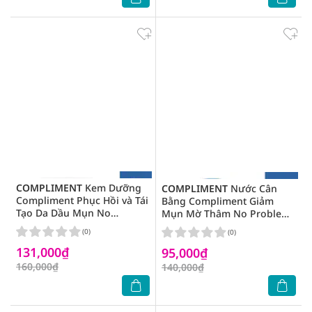
COMPLIMENT
Kem Dưỡng
COMPLIMENT
Nước Cân
Compliment Phục Hồi và Tái
Bằng Compliment Giảm
Tạo Da Dầu Mụn No
Mụn Mờ Thâm No Problem
Problem AHA-BHA-PHA- Tea
Tea Tree Oil Toner 200ml
(0)
(0)
Tree Cream 50ml
131,000₫
95,000₫
160,000₫
140,000₫