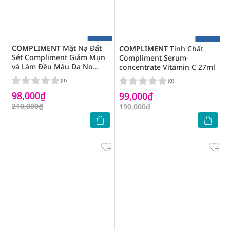
COMPLIMENT
Mặt Nạ Đất
COMPLIMENT
Tinh Chất
Sét Compliment Giảm Mụn
Compliment Serum-
và Làm Đều Màu Da No
concentrate Vitamin C 27ml
Problem with AHA and
(0)
(0)
Green Clay 80ml
98,000₫
99,000₫
210,000₫
190,000₫