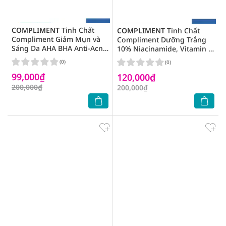
COMPLIMENT
Tinh Chất
COMPLIMENT
Tinh Chất
Compliment Giảm Mụn và
Compliment Dưỡng Trắng
Sáng Da AHA BHA Anti-Acne
10% Niacinamide, Vitamin C
Serum 27ml
& Tranexamic Acid Serum
(0)
(0)
27ml
99,000₫
120,000₫
200,000₫
200,000₫