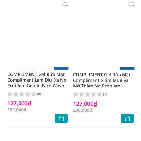
COMPLIMENT
Gel Rửa Mặt
COMPLIMENT
Gel Rửa Mặt
Compliment Làm Dịu Da No
Compliment Giảm Mụn và
Problem Gentle Face Wash
Mờ Thâm No Problem
With Prebiotics And Amino
Cleansing Face Wash With
(0)
(0)
Acids 200ml
AHA-BHA-PHA Acids And Tea
127,000₫
127,000₫
Tree 200ml
200,000₫
200,000₫