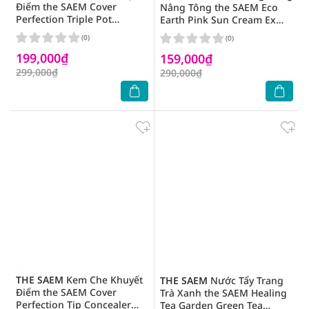
Điểm the SAEM Cover
Nâng Tông the SAEM Eco
Perfection Triple Pot
Earth Pink Sun Cream Ex
Concealer 4.5gx3 .#01
SPF50+ PA++++ 50g
(0)
(0)
Correct Beige
199,000₫
159,000₫
299,000₫
290,000₫
THE SAEM
Kem Che Khuyết
THE SAEM
Nước Tẩy Trang
Điểm the SAEM Cover
Trà Xanh the SAEM Healing
Perfection Tip Concealer
Tea Garden Green Tea