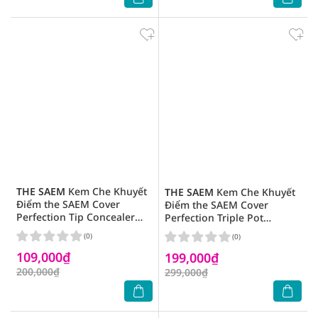
THE SAEM
Kem Che Khuyết
THE SAEM
Kem Che Khuyết
Điểm the SAEM Cover
Điểm the SAEM Cover
Perfection Tip Concealer
Perfection Triple Pot
6.5g .#1.25 Light Beige
Concealer 4.5gx3 .#3
(0)
(0)
Correct Up Beige
109,000₫
199,000₫
200,000₫
299,000₫