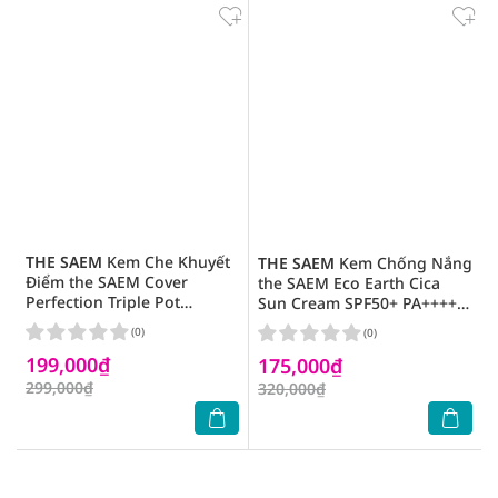
THE SAEM
Kem Che Khuyết
THE SAEM
Kem Chống Nắng
Điểm the SAEM Cover
the SAEM Eco Earth Cica
Perfection Triple Pot
Sun Cream SPF50+ PA++++
Concealer 4.5gx2+4.1g .#02
50g
(0)
(0)
Contour Beige
199,000₫
175,000₫
299,000₫
320,000₫