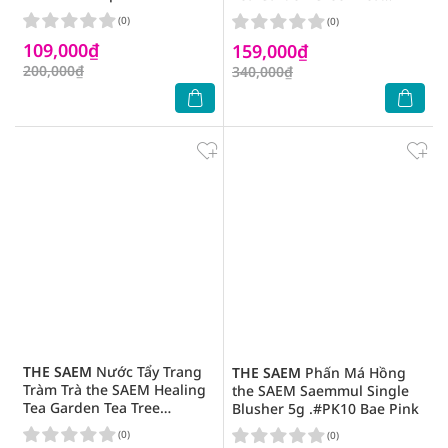
6.5g .#1.75 Middle Beige
Cleansing Water 500ml
(0)
(0)
109,000₫
159,000₫
200,000₫
340,000₫
THE SAEM
Nước Tẩy Trang
THE SAEM
Phấn Má Hồng
Tràm Trà the SAEM Healing
the SAEM Saemmul Single
Tea Garden Tea Tree
Blusher 5g .#PK10 Bae Pink
Cleansing Water 500ml
(0)
(0)