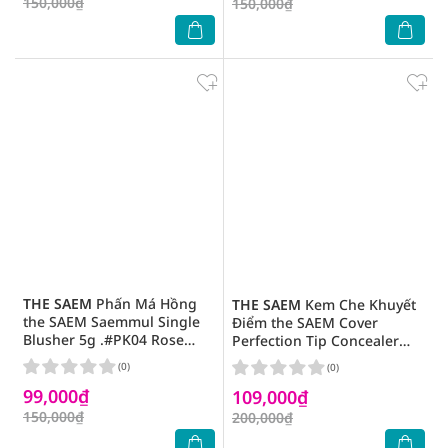
150,000₫
150,000₫
THE SAEM
Phấn Má Hồng
THE SAEM
Kem Che Khuyết
the SAEM Saemmul Single
Điểm the SAEM Cover
Blusher 5g .#PK04 Rose
Perfection Tip Concealer
Ribbon
6.5g .#Brightener
(0)
(0)
99,000₫
109,000₫
150,000₫
200,000₫