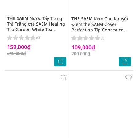
THE SAEM
Nước Tẩy Trang
THE SAEM
Kem Che Khuyết
Trà Trắng the SAEM Healing
Điểm the SAEM Cover
Tea Garden White Tea
Perfection Tip Concealer
Cleansing Water 500ml
6.5g .#0.5 Ice Beige
(0)
(0)
159,000₫
109,000₫
340,000₫
200,000₫