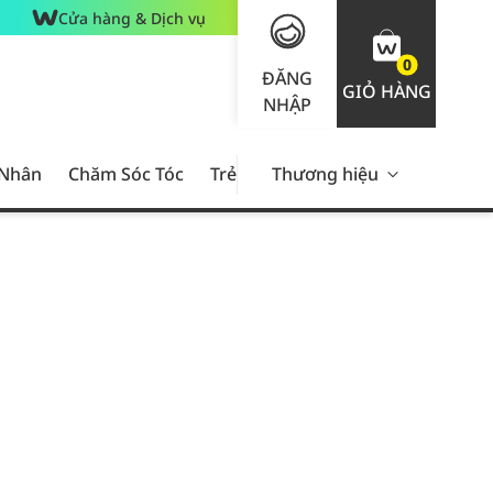
Cửa hàng & Dịch vụ
0
ĐĂNG
GIỎ HÀNG
NHẬP
 Nhân
Chăm Sóc Tóc
Trẻ Em
Thương hiệu
Nam Giới
Chăm Sóc 