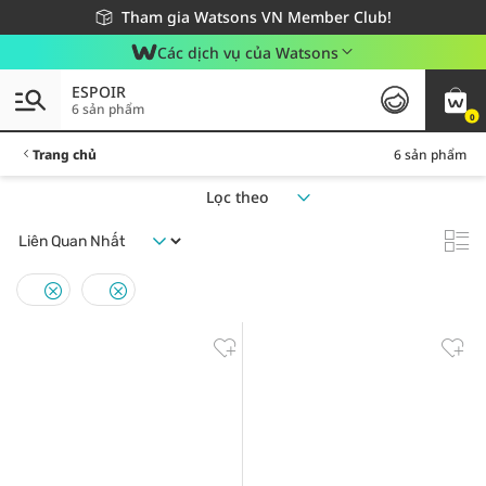
Giao hàng nhanh 24h - Áp dụng khu vực TP. Hồ Chí Minh
Miễn phí giao hàng cho đơn hàng từ 249,000Đ
Tham gia Watsons VN Member Club!
Các dịch vụ của Watsons
ESPOIR
6 sản phẩm
0
Trang chủ
6 sản phẩm
Lọc theo