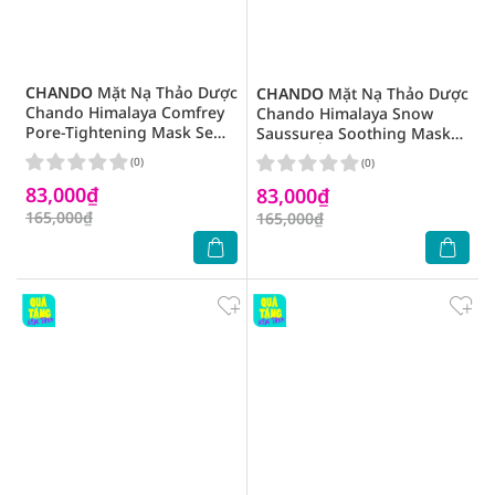
CHANDO
Mặt Nạ Thảo Dược
CHANDO
Mặt Nạ Thảo Dược
Chando Himalaya Comfrey
Chando Himalaya Snow
Pore-Tightening Mask Se
Saussurea Soothing Mask
Khít Lỗ Chân Lông
Dưỡng Ẩm Làm Dịu Da
(0)
(0)
26mlx5Pcs
26mlx5Pcs
83,000₫
83,000₫
165,000₫
165,000₫