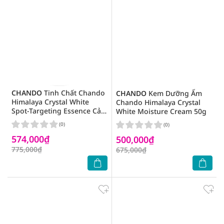
CHANDO
Tinh Chất Chando
CHANDO
Kem Dưỡng Ẩm
Himalaya Crystal White
Chando Himalaya Crystal
Spot-Targeting Essence Cải
White Moisture Cream 50g
Thiện Đốm Nâu 40ml
(0)
(0)
574,000₫
500,000₫
775,000₫
675,000₫