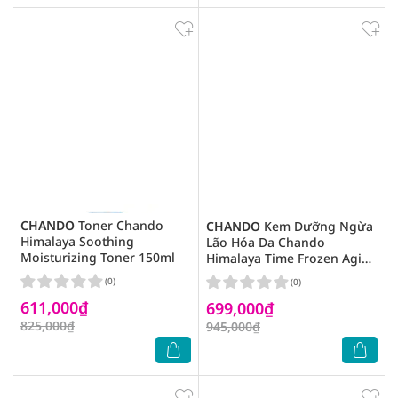
CHANDO
Toner Chando
CHANDO
Kem Dưỡng Ngừa
Himalaya Soothing
Lão Hóa Da Chando
Moisturizing Toner 150ml
Himalaya Time Frozen Aging
Resistance Activating
(0)
(0)
Essence Cream 50g
611,000₫
699,000₫
825,000₫
945,000₫