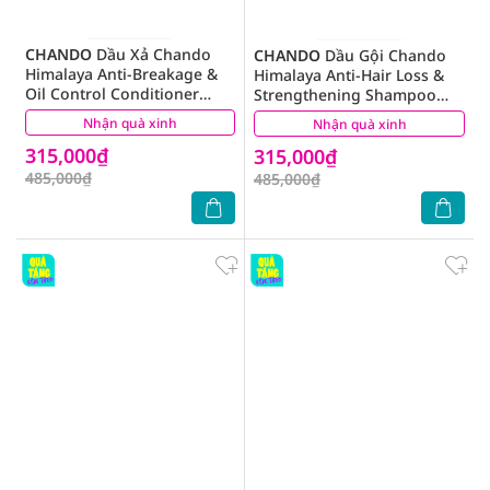
CHANDO
Dầu Xả Chando
CHANDO
Dầu Gội Chando
Himalaya Anti-Breakage &
Himalaya Anti-Hair Loss &
Oil Control Conditioner
Strengthening Shampoo
Giảm Gãy Rụng & Kiểm Soát
Giảm Gãy Rụng Tóc 600g
Nhận quà xinh
(0)
Nhận quà xinh
(0)
Dầu 600g
315,000₫
315,000₫
485,000₫
485,000₫