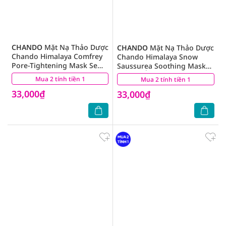
CHANDO
Mặt Nạ Thảo Dược
CHANDO
Mặt Nạ Thảo Dược
Chando Himalaya Comfrey
Chando Himalaya Snow
Pore-Tightening Mask Se
Saussurea Soothing Mask
Khít Lỗ Chân Lông 26ml
Dưỡng Ẩm Làm Dịu Da 26ml
Mua 2 tính tiền 1
(0)
Mua 2 tính tiền 1
(0)
33,000₫
33,000₫