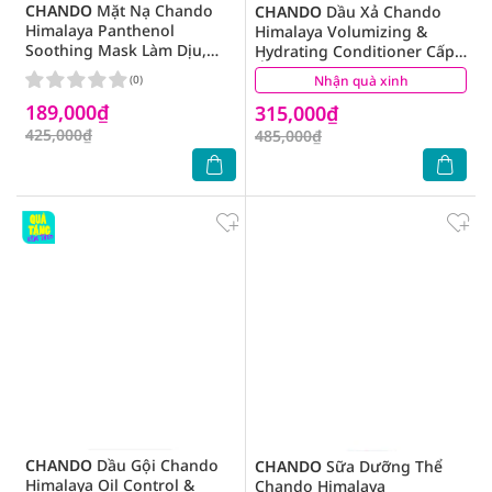
CHANDO
Mặt Nạ Chando
CHANDO
Dầu Xả Chando
Himalaya Panthenol
Himalaya Volumizing &
Soothing Mask Làm Dịu,
Hydrating Conditioner Cấp
Phục Hồi Da 28mlx5Pcs
Ẩm & Làm Phồng Tóc 600g
(0)
Nhận quà xinh
(0)
189,000₫
315,000₫
425,000₫
485,000₫
CHANDO
Dầu Gội Chando
CHANDO
Sữa Dưỡng Thể
Himalaya Oil Control &
Chando Himalaya