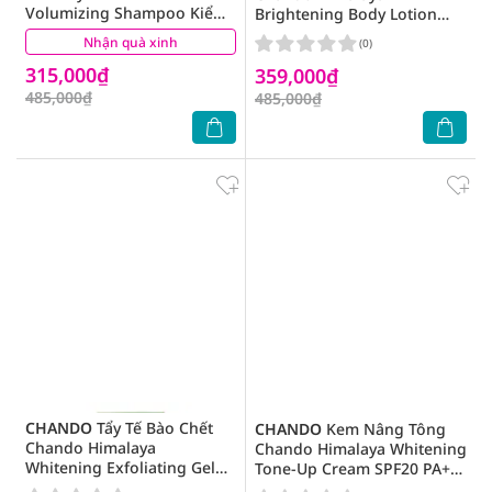
Volumizing Shampoo Kiểm
Brightening Body Lotion
Soát Dầu & Làm Phồng Tóc
600ml
Nhận quà xinh
(0)
(0)
600g
315,000₫
359,000₫
485,000₫
485,000₫
CHANDO
Tẩy Tế Bào Chết
CHANDO
Kem Nâng Tông
Chando Himalaya
Chando Himalaya Whitening
Whitening Exfoliating Gel
Tone-Up Cream SPF20 PA++
100g
50g