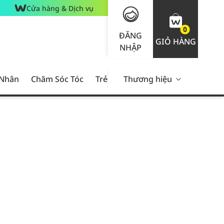
Cửa hàng & Dịch vụ
0
ĐĂNG
GIỎ HÀNG
NHẬP
 Nhân
Chăm Sóc Tóc
Trẻ Em
Thương hiệu
Nam Giới
Chăm Sóc 