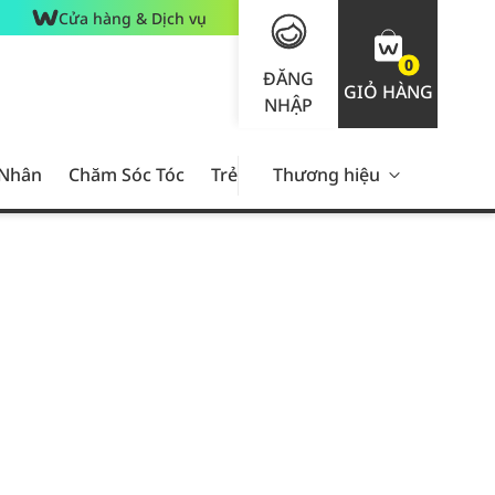
Cửa hàng & Dịch vụ
0
ĐĂNG
GIỎ HÀNG
NHẬP
 Nhân
Chăm Sóc Tóc
Trẻ Em
Thương hiệu
Nam Giới
Chăm Sóc 