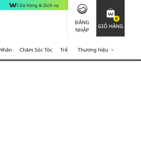
Cửa hàng & Dịch vụ
0
ĐĂNG
GIỎ HÀNG
NHẬP
 Nhân
Chăm Sóc Tóc
Trẻ Em
Thương hiệu
Nam Giới
Chăm Sóc 