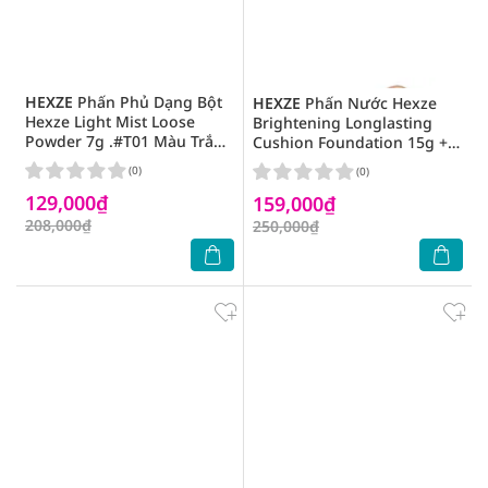
HEXZE
Phấn Phủ Dạng Bột
HEXZE
Phấn Nước Hexze
Hexze Light Mist Loose
Brightening Longlasting
Powder 7g .#T01 Màu Trắng
Cushion Foundation 15g +
Sáng
LõiThayThế 15g.#Natural
(0)
(0)
MàuTự Nhiên
129,000₫
159,000₫
208,000₫
250,000₫