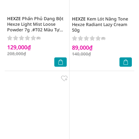
HEXZE
Phấn Phủ Dạng Bột
HEXZE
Kem Lót Nâng Tone
Hexze Light Mist Loose
Hexze Radiant Lazy Cream
Powder 7g .#T02 Màu Tự
50g
Nhiên
(0)
(0)
129,000₫
89,000₫
208,000₫
140,000₫