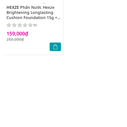
HEXZE
Phấn Nước Hexze
Brightening Longlasting
Cushion Foundation 15g +
LõiThayThế 15g .#Light
(0)
MàuTrắngSáng
159,000₫
250,000₫