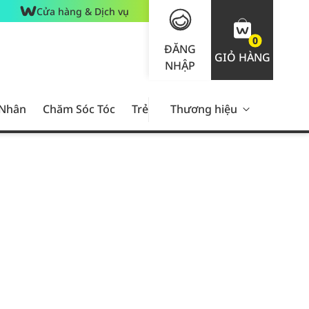
Cửa hàng & Dịch vụ
0
ĐĂNG
GIỎ HÀNG
NHẬP
 Nhân
Chăm Sóc Tóc
Trẻ Em
Thương hiệu
Nam Giới
Chăm Sóc 