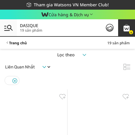
Giao hàng nhanh 24h - Áp dụng khu vực TP. Hồ Chí Minh
Miễn phí giao hàng cho đơn hàng từ 249,000Đ
Tham gia Watsons VN Member Club!
Cửa hàng & Dịch vụ
DASIQUE
19 sản phẩm
0
Trang chủ
19 sản phẩm
Lọc theo