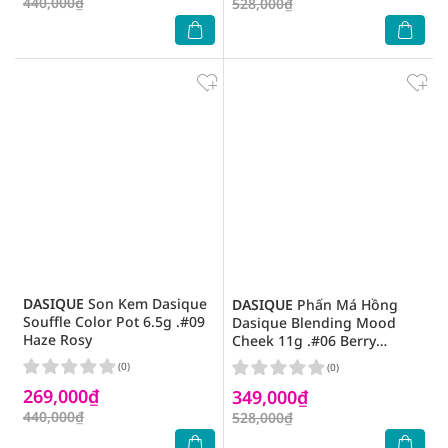
440,000₫
528,000₫
DASIQUE
Son Kem Dasique
DASIQUE
Phấn Má Hồng
Souffle Color Pot 6.5g .#09
Dasique Blending Mood
Haze Rosy
Cheek 11g .#06 Berry
Smoothie
(0)
(0)
269,000₫
349,000₫
440,000₫
528,000₫