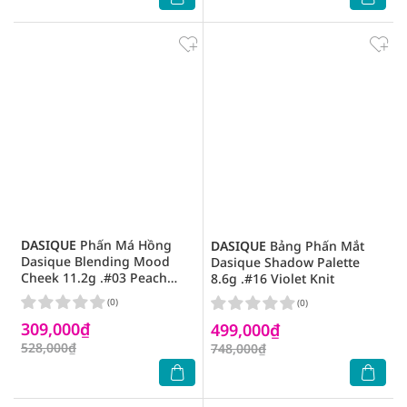
DASIQUE
Phấn Má Hồng
DASIQUE
Bảng Phấn Mắt
Dasique Blending Mood
Dasique Shadow Palette
Cheek 11.2g .#03 Peach
8.6g .#16 Violet Knit
Blending
(0)
(0)
309,000₫
499,000₫
528,000₫
748,000₫