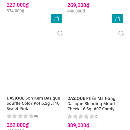
229,000₫
269,000₫
374,000₫
440,000₫
DASIQUE
Son Kem Dasique
DASIQUE
Phấn Má Hồng
Souffle Color Pot 6.5g .#10
Dasique Blending Mood
Sweet Pink
Cheek 16.8g .#07 Candy
Berry
(0)
(0)
269,000₫
309,000₫