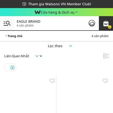
Giao hàng nhanh 24h - Áp dụng khu vực TP. Hồ Chí Minh
Miễn phí giao hàng cho đơn hàng từ 249,000Đ
Tham gia Watsons VN Member Club!
Cửa hàng & Dịch vụ
EAGLE BRAND
4 sản phẩm
0
Trang chủ
4 sản phẩm
Lọc theo