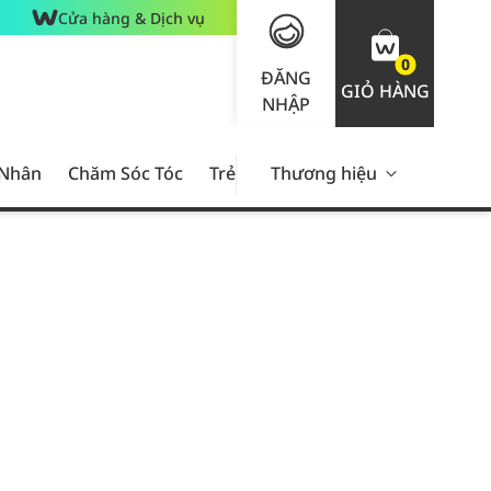
Cửa hàng & Dịch vụ
0
ĐĂNG
GIỎ HÀNG
NHẬP
 Nhân
Chăm Sóc Tóc
Trẻ Em
Thương hiệu
Nam Giới
Chăm Sóc 