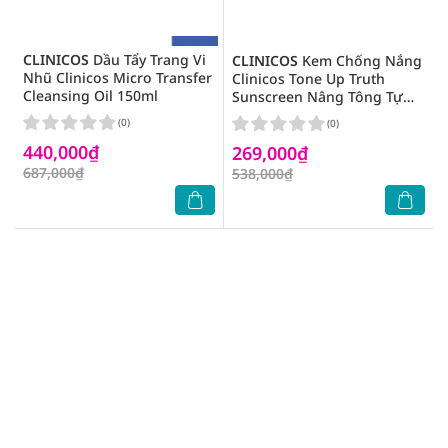
CLINICOS
Dầu Tẩy Trang Vi
CLINICOS
Kem Chống Nắng
Nhũ Clinicos Micro Transfer
Clinicos Tone Up Truth
Cleansing Oil 150ml
Sunscreen Nâng Tông Tự
Nhiên SPF50+ PA++++ 50ml
(0)
(0)
440,000₫
269,000₫
687,000₫
538,000₫