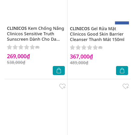
CLINICOS
Kem Chống Nắng
CLINICOS
Gel Rửa Mặt
Clinicos Sensitive Truth
Clinicos Good Skin Barrier
Sunscreen Dành Cho Da
Cleanser Thanh Mát 150ml
Nhạy Cảm SPF50+ PA++++
(0)
(0)
50ml
269,000₫
367,000₫
538,000₫
489,000₫