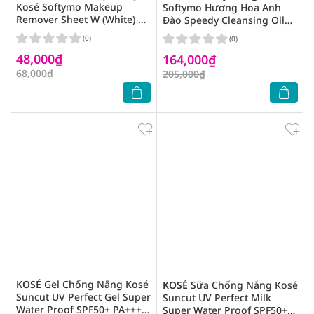
Kosé Softymo Makeup
Softymo Hương Hoa Anh
Remover Sheet W (White) 12
Đào Speedy Cleansing Oil
Miếng
240ml
(0)
(0)
48,000₫
164,000₫
68,000₫
205,000₫
KOSÉ
Gel Chống Nắng Kosé
KOSÉ
Sữa Chống Nắng Kosé
Suncut UV Perfect Gel Super
Suncut UV Perfect Milk
Water Proof SPF50+ PA++++
Super Water Proof SPF50+