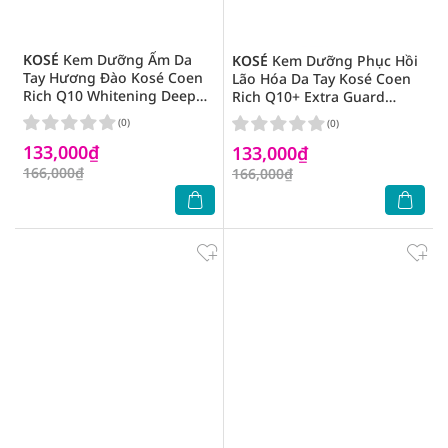
KOSÉ
Kem Dưỡng Ẩm Da
KOSÉ
Kem Dưỡng Phục Hồi
Tay Hương Đào Kosé Coen
Lão Hóa Da Tay Kosé Coen
Rich Q10 Whitening Deep
Rich Q10+ Extra Guard
Moisture Cream Fresh
Moist Shield Cream 80g
(0)
(0)
Peach 80g
133,000₫
133,000₫
166,000₫
166,000₫