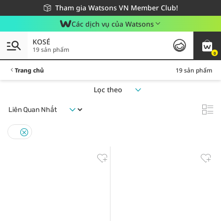
Giao hàng nhanh 24h - Áp dụng khu vực TP. Hồ Chí Minh
Miễn phí giao hàng cho đơn hàng từ 249,000Đ
Tham gia Watsons VN Member Club!
Các dịch vụ của Watsons
KOSÉ
19 sản phẩm
0
Trang chủ
19 sản phẩm
Lọc theo