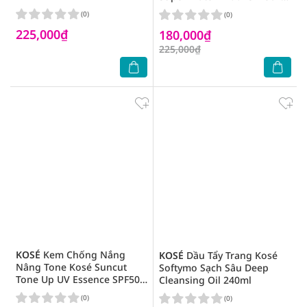
80g
PA++++ 50ml
(0)
(0)
225,000₫
180,000₫
225,000₫
KOSÉ
Kem Chống Nắng
KOSÉ
Dầu Tẩy Trang Kosé
Nâng Tone Kosé Suncut
Softymo Sạch Sâu Deep
Tone Up UV Essence SPF50+
Cleansing Oil 240ml
PA++++ 80g
(0)
(0)