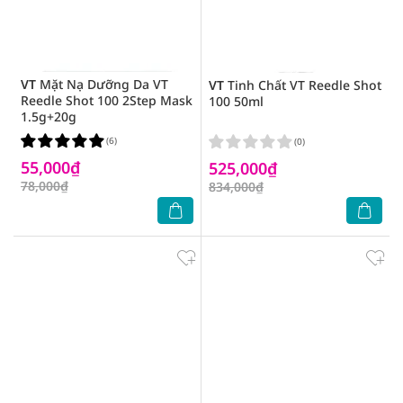
VT
Mặt Nạ Dưỡng Da VT
VT
Tinh Chất VT Reedle Shot
Reedle Shot 100 2Step Mask
100 50ml
1.5g+20g
(6)
(0)
55,000₫
525,000₫
78,000₫
834,000₫