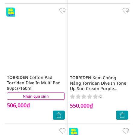
TORRIDEN
Cotton Pad
TORRIDEN
Kem Chống
Torriden Dive In Multi Pad
Nắng Torriden Dive In Tone
80pcs/160ml
Up Sun Cream Purple
SPF50+ PA++++ 60ml
Nhận quà xinh
(0)
(0)
506,000₫
550,000₫