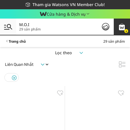
Giao hàng nhanh 24h - Áp dụng khu vực TP. Hồ Chí Minh
Miễn phí giao hàng cho đơn hàng từ 249,000Đ
Tham gia Watsons VN Member Club!
Cửa hàng & Dịch vụ
M.O.I
29 sản phẩm
0
Trang chủ
29 sản phẩm
Lọc theo