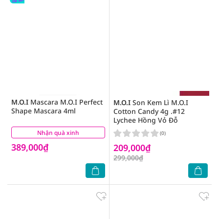
M.O.I
Mascara M.O.I Perfect
M.O.I
Son Kem Lì M.O.I
Shape Mascara 4ml
Cotton Candy 4g .#12
Lychee Hồng Vỏ Đỗ
Nhận quà xinh
(0)
(0)
389,000₫
209,000₫
299,000₫