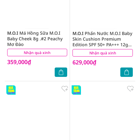
M.O.I
Má Hồng Sữa M.O.I
M.O.I
Phấn Nước M.O.I Baby
Baby Cheek 8g .#2 Peachy
Skin Cushion Premium
Mơ Đào
Edition SPF 50+ PA+++ 12g
.#30 Tông Tự Nhiên
Nhận quà xinh
(0)
Nhận quà xinh
(0)
359,000₫
629,000₫