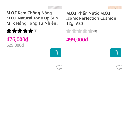
M.O.I
Kem Chống Nắng
M.O.I
Phấn Nước M.O.I
M.O.I Natural Tone Up Sun
Iconic Perfection Cushion
Milk Nâng Tông Tự Nhiên
12g .#20
SPF 50+ PA ++++ 40ml
(1)
(0)
476,000₫
499,000₫
529,000₫