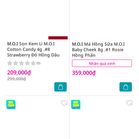
M.O.I
Son Kem Lì M.O.I
M.O.I
Má Hồng Sữa M.O.I
Cotton Candy 4g .#8
Baby Cheek 8g .#1 Rosie
Strawberry Đỏ Hồng Dâu
Hồng Phấn
(0)
Nhận quà xinh
(0)
209,000₫
359,000₫
299,000₫