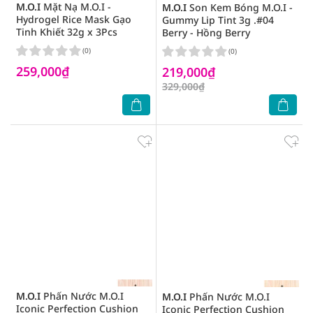
M.O.I
Mặt Nạ M.O.I -
M.O.I
Son Kem Bóng M.O.I -
Hydrogel Rice Mask Gạo
Gummy Lip Tint 3g .#04
Tinh Khiết 32g x 3Pcs
Berry - Hồng Berry
(0)
(0)
259,000₫
219,000₫
329,000₫
M.O.I
Phấn Nước M.O.I
M.O.I
Phấn Nước M.O.I
Iconic Perfection Cushion
Iconic Perfection Cushion