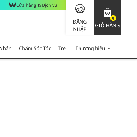
Cửa hàng & Dịch vụ
0
ĐĂNG
GIỎ HÀNG
NHẬP
 Nhân
Chăm Sóc Tóc
Trẻ Em
Thương hiệu
Nam Giới
Chăm Sóc 