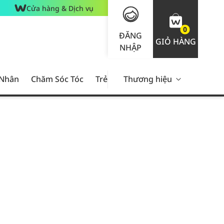
Cửa hàng & Dịch vụ
0
ĐĂNG
GIỎ HÀNG
NHẬP
 Nhân
Chăm Sóc Tóc
Trẻ Em
Thương hiệu
Nam Giới
Chăm Sóc 