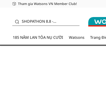
Tham gia Watsons VN Member Club!
Miễn phí giao hàng cho đơn hàng từ 249,000Đ
Giao hàng nhanh 24h - Áp dụng khu vực TP. Hồ Chí M
185 NĂM LAN TỎA NỤ
CƯỜI - GIẢM ĐẾN
SHOPATHON 8.8 -
50%
DEAL ĐỈNH
185 NĂM LAN TỎA NỤ CƯỜI
Watsons
Trang Đ