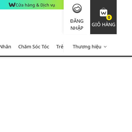
Cửa hàng & Dịch vụ
0
ĐĂNG
GIỎ HÀNG
NHẬP
 Nhân
Chăm Sóc Tóc
Trẻ Em
Thương hiệu
Nam Giới
Chăm Sóc 