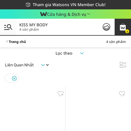
Giao hàng nhanh 24h - Áp dụng khu vực TP. Hồ Chí Minh
Miễn phí giao hàng cho đơn hàng từ 249,000Đ
Tham gia Watsons VN Member Club!
Cửa hàng & Dịch vụ
KISS MY BODY
4 sản phẩm
0
Trang chủ
4 sản phẩm
Lọc theo