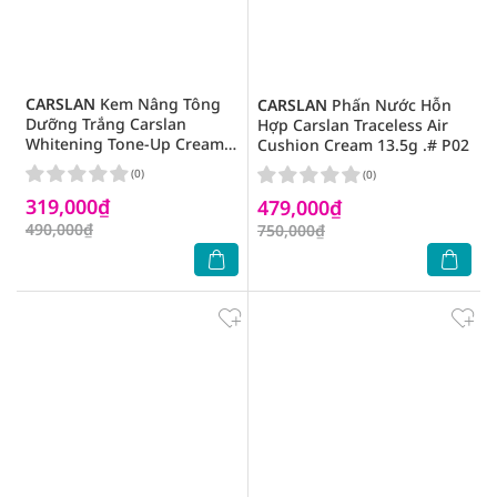
CARSLAN
Kem Nâng Tông
CARSLAN
Phấn Nước Hỗn
Dưỡng Trắng Carslan
Hợp Carslan Traceless Air
Whitening Tone-Up Cream
Cushion Cream 13.5g .# P02
50g
(0)
(0)
319,000₫
479,000₫
490,000₫
750,000₫