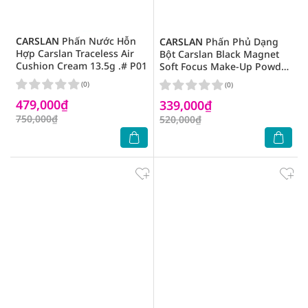
CARSLAN
Phấn Nước Hỗn
CARSLAN
Phấn Phủ Dạng
Hợp Carslan Traceless Air
Bột Carslan Black Magnet
Cushion Cream 13.5g .# P01
Soft Focus Make-Up Powder
05 8g .#Trong Suốt
(0)
(0)
479,000₫
339,000₫
750,000₫
520,000₫