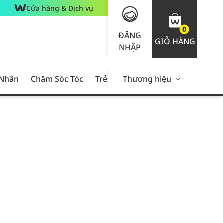
Cửa hàng & Dịch vụ
0
ĐĂNG
GIỎ HÀNG
NHẬP
 Nhân
Chăm Sóc Tóc
Trẻ Em
Thương hiệu
Nam Giới
Chăm Sóc 