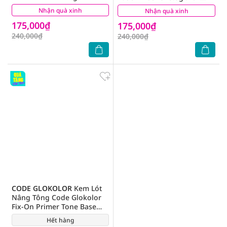
Cotton Berry
Rose Fig
Nhận quà xinh
(0)
Nhận quà xinh
(0)
175,000₫
175,000₫
240,000₫
240,000₫
CODE GLOKOLOR
Kem Lót
Nâng Tông Code Glokolor
Fix-On Primer Tone Base
30ml
Hết hàng
(1)