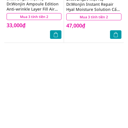
Dr.Wonjin Ampoule Edition
Dr.Wonjin Instant Repair
Anti-wrinkle Layer Fill Air
Hyal Moisture Solution Cấp
Mask Nâng Cơ Và Trẻ Hóa
Ẩm Cấp Tốc 30g
Mua 3 tính tiền 2
(2)
Mua 3 tính tiền 2
(1)
Da 27g
33,000₫
47,000₫