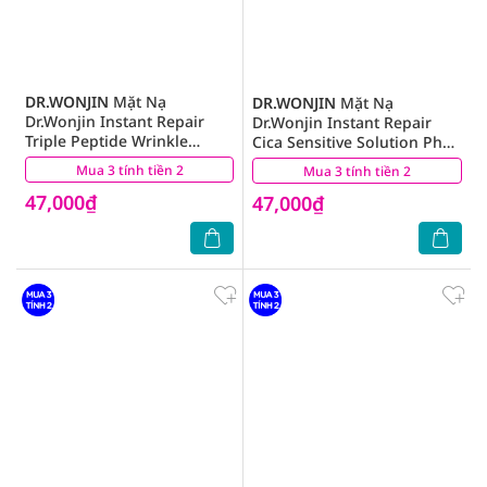
DR.WONJIN
Mặt Nạ
DR.WONJIN
Mặt Nạ
Dr.Wonjin Instant Repair
Dr.Wonjin Instant Repair
Triple Peptide Wrinkle
Cica Sensitive Solution Phục
Solution Tăng Sinh Collagen
Hồi, Làm Dịu Cấp Tốc 30g
Mua 3 tính tiền 2
(1)
Mua 3 tính tiền 2
(2)
Cấp Tốc 30g
47,000₫
47,000₫