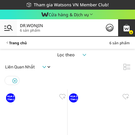
Giao hàng nhanh 24h - Áp dụng khu vực TP. Hồ Chí Minh
Miễn phí giao hàng cho đơn hàng từ 249,000Đ
Tham gia Watsons VN Member Club!
Cửa hàng & Dịch vụ
DR.WONJIN
6 sản phẩm
0
Trang chủ
6 sản phẩm
Lọc theo