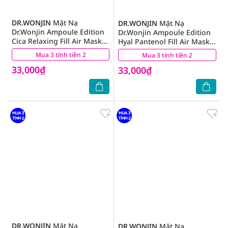
DR.WONJIN
Mặt Nạ
DR.WONJIN
Mặt Nạ
Dr.Wonjin Ampoule Edition
Dr.Wonjin Ampoule Edition
Cica Relaxing Fill Air Mask
Hyal Pantenol Fill Air Mask
Phục Hồi Da 27g
Siêu Tinh Chất Cấp Ẩm 27g
Mua 3 tính tiền 2
(5)
Mua 3 tính tiền 2
(2)
33,000₫
33,000₫
DR.WONJIN
Mặt Nạ
DR.WONJIN
Mặt Nạ