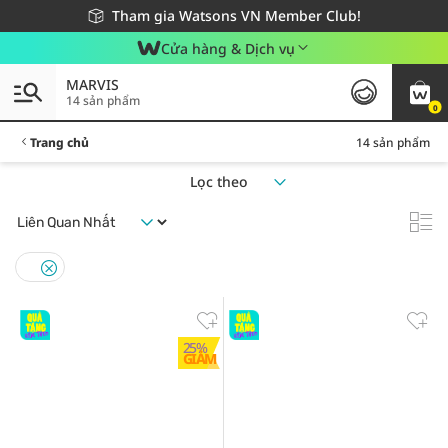
Giao hàng nhanh 24h - Áp dụng khu vực TP. Hồ Chí Minh
Miễn phí giao hàng cho đơn hàng từ 249,000Đ
Tham gia Watsons VN Member Club!
Cửa hàng & Dịch vụ
MARVIS
14 sản phẩm
0
Trang chủ
14 sản phẩm
Lọc theo
25%
GIẢM