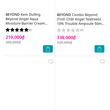
BEYOND
Kem Dưỡng
BEYOND
Combo Beyond
Beyond Angel Aqua
(Tinh Chất Angel Teatreeol
Moisture Barrier Cream
10% Trouble Ampoule 50ml
150ml
+ Sữa Rửa Mặt 31ml)
(2)
(0)
219,000₫
338,000₫
300,000₫
520,000₫