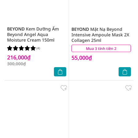
BEYOND
Kem Dưỡng Ẩm
BEYOND
Mặt Nạ Beyond
Beyond Angel Aqua
Intensive Ampoule Mask 2X
Moisture Cream 150ml
Collagen 25ml
(4)
Mua 3 tính tiền 2
(3)
216,000₫
55,000₫
300,000₫