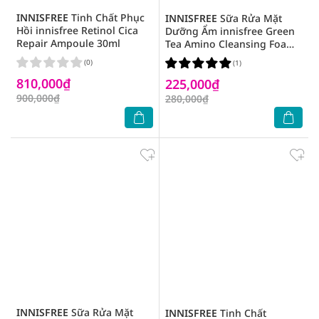
INNISFREE
Tinh Chất Phục
INNISFREE
Sữa Rửa Mặt
Hồi innisfree Retinol Cica
Dưỡng Ẩm innisfree Green
Repair Ampoule 30ml
Tea Amino Cleansing Foam
150g
(0)
(1)
810,000₫
225,000₫
900,000₫
280,000₫
INNISFREE
Sữa Rửa Mặt
INNISFREE
Tinh Chất