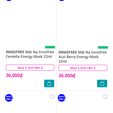
INNISFREE
Mặt Nạ Innisfree
INNISFREE
Mặt Nạ Innisfree
Centella Energy Mask 22ml
Acai Berry Energy Mask
22ml
Mua 5 tính tiền 4
(1)
Mua 5 tính tiền 4
(8)
36,000₫
36,000₫