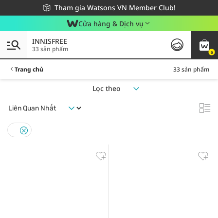
Giao hàng nhanh 24h - Áp dụng khu vực TP. Hồ Chí Minh
Miễn phí giao hàng cho đơn hàng từ 249,000Đ
Tham gia Watsons VN Member Club!
Cửa hàng & Dịch vụ
INNISFREE
33 sản phẩm
0
Trang chủ
33 sản phẩm
Lọc theo