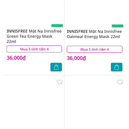
INNISFREE
Mặt Nạ Innisfree
INNISFREE
Mặt Nạ Innisfree
Green Tea Energy Mask
Oatmeal Energy Mask 22ml
22ml
Mua 5 tính tiền 4
(10)
Mua 5 tính tiền 4
(0)
36,000₫
36,000₫