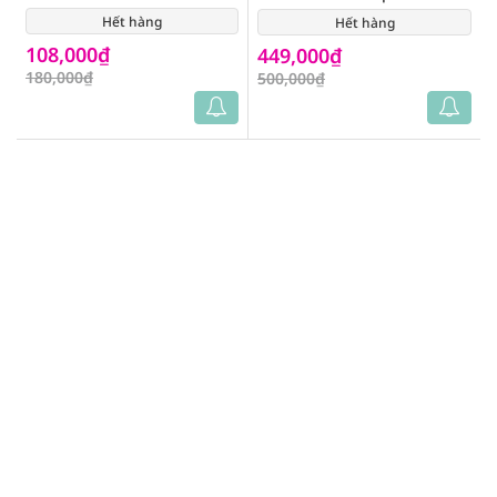
#01 Cherry Blossom
Sunscreen SPF50+ PA++++
Hết hàng
(0)
Hết hàng
(0)
60ml
108,000₫
449,000₫
180,000₫
500,000₫