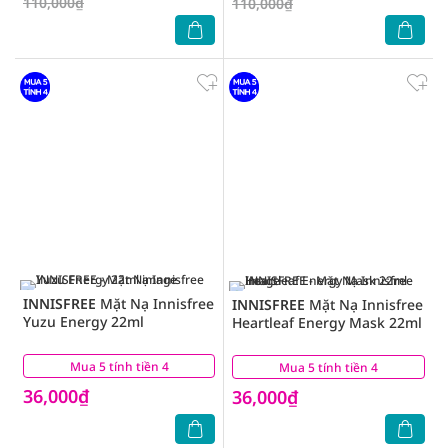
110,000₫
110,000₫
INNISFREE
Mặt Nạ Innisfree
INNISFREE
Mặt Nạ Innisfree
Yuzu Energy 22ml
Heartleaf Energy Mask 22ml
Mua 5 tính tiền 4
(0)
Mua 5 tính tiền 4
(4)
36,000₫
36,000₫