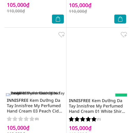
105,000₫
105,000₫
110,000₫
110,000₫
INNISFREE
Kem Dưỡng Da
INNISFREE
Kem Dưỡng Da
Tay Innisfree My Perfumed
Tay Innisfree My Perfumed
Hand Cream 03 Peach Cider
Hand Cream 01 White Shirts
30ml
30ml
(0)
(1)
105,000₫
105,000₫