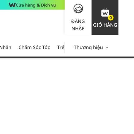
Cửa hàng & Dịch vụ
0
ĐĂNG
GIỎ HÀNG
NHẬP
 Nhân
Chăm Sóc Tóc
Trẻ Em
Thương hiệu
Nam Giới
Chăm Sóc 