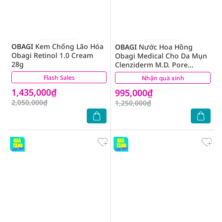
OBAGI
Kem Chống Lão Hóa
OBAGI
Nước Hoa Hồng
Obagi Retinol 1.0 Cream
Obagi Medical Cho Da Mụn
28g
Clenziderm M.D. Pore
Therapy Exfoliating BHA
Flash Sales
(4)
Nhận quà xinh
(2)
Toner 148ml
1,435,000₫
995,000₫
2,050,000₫
1,250,000₫