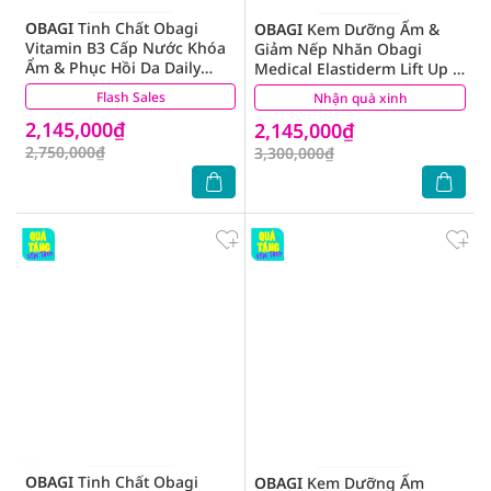
OBAGI
Tinh Chất Obagi
OBAGI
Kem Dưỡng Ẩm &
Vitamin B3 Cấp Nước Khóa
Giảm Nếp Nhăn Obagi
Ẩm & Phục Hồi Da Daily
Medical Elastiderm Lift Up &
Hydro-Drops Facial 30ml
Sculpt Facial Moisturizer
Flash Sales
(1)
Nhận quà xinh
(0)
50ml
2,145,000₫
2,145,000₫
2,750,000₫
3,300,000₫
OBAGI
Tinh Chất Obagi
OBAGI
Kem Dưỡng Ẩm