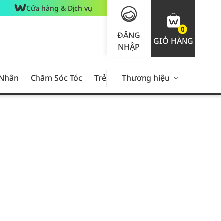
Cửa hàng & Dịch vụ
0
ĐĂNG
GIỎ HÀNG
NHẬP
 Nhân
Chăm Sóc Tóc
Trẻ Em
Thương hiệu
Nam Giới
Chăm Sóc 